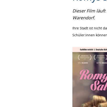
Sprache
Unterstützung.
in
wechseln.
Deutscher
Dieser Film läuf
Gebärdensprach
Warendorf.
wird
Ihre Stadt ist nicht 
angezeigt.
Schüler:innen können 