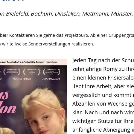
t in Bielefeld, Bochum, Dinslaken, Mettmann, Münster
e
dabei? Kontaktieren Sie gerne das
Projektbüro
. Ab einer Gruppengrö
wir teilweise Sondervorstellungen realisieren.
Jeden Tag nach der Schu
zehnjährige Romy zu ihr
einen kleinen Frisiersalo
liebt ihre Arbeit, aber s
vergesslich und kommt
Abzählen von Wechselge
klar. Nach und nach wir
wichtigen Stütze für ihr
anfängliche Abneigung i