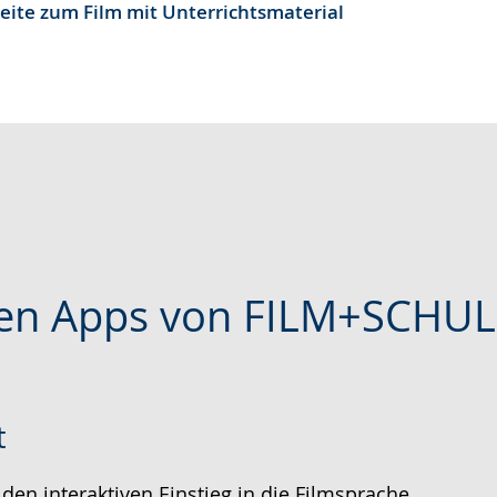
eite zum Film mit Unterrichtsmaterial
e
sen Apps von FILM+SCHU
t
 den interaktiven Einstieg in die Filmsprache.