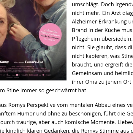
umschlägt. Doch irgend
nicht mehr. Ein Arzt diag
Alzheimer-Erkrankung u
Brand in der Küche muss
Pflegeheim übersiedeln.
nicht. Sie glaubt, dass 
nicht kapieren, was Stine
braucht, und ergreift die 
Gemeinsam und heimlich
ihrer Oma zu jenem Ort
em Stine immer so geschwärmt hat.
 aus Romys Perspektive vom mentalen Abbau eines ve
nftem Humor und ohne zu beschönigen, führt die Ge
durch traurige, aber auch komische Momente. Liebev
ie kindlich klaren Gedanken, die Romys Stimme aus de