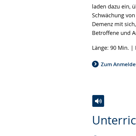
laden dazu ein, 
Schwächung von 
Demenz mit sich,
Betroffene und A
Länge: 90 Min. | 
Zum Anmelde
Zur
Aktiviere
Ein
Unterri
Leichten
Audio-
Video
Sprache
Unterstützung.
in