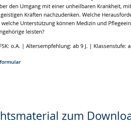
über den Umgang mit einer unheilbaren Krankheit, mit
geistigen Kräften nachzudenken. Welche Herausford
 welche Unterstützung können Medizin und Pflegeein
ngehörige leisten?
FSK: o.A. | Altersempfehlung: ab 9 J. | Klassenstufe: ab
formular
chtsmaterial zum Downlo