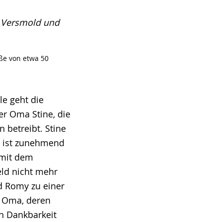
, Versmold und
ße von etwa 50
le geht die
er Oma Stine, die
n betreibt. Stine
ie ist zunehmend
 mit dem
ld nicht mehr
d Romy zu einer
e Oma, deren
n Dankbarkeit