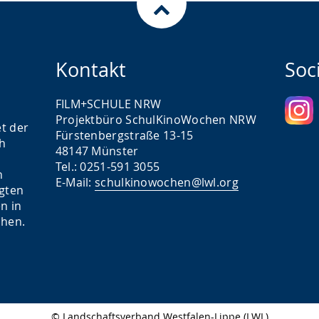
Kontakt
Soc
FILM+SCHULE NRW
Projektbüro SchulKinoWochen NRW
t der
Fürstenbergstraße 13-15
ch
48147 Münster
Tel.: 0251-591 3055
n
E-Mail:
schulkinowochen@lwl.org
igten
n in
chen.
© Landschaftsverband Westfalen-Lippe (LWL)