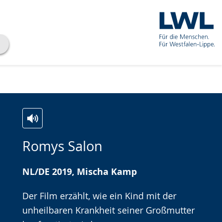
Zur
Aktiviere
Ein
Romys Salon
Leichten
Audio-
Video
Sprache
Unterstützung.
in
NL/DE 2019, Mischa Kamp
wechseln.
Deutscher
Gebärdensprache
Der Film erzählt, wie ein Kind mit der
wird
unheilbaren Krankheit seiner Großmutter
angezeigt.