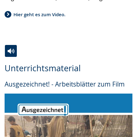
Hier geht es zum Video.
Zur
Aktiviere
Ein
Unterrichtsmaterial
Leichten
Audio-
Video
Sprache
Unterstützung.
in
Ausgezeichnet! - Arbeitsblätter zum Film
wechseln.
Deutscher
Gebärdensprache
wird
angezeigt.