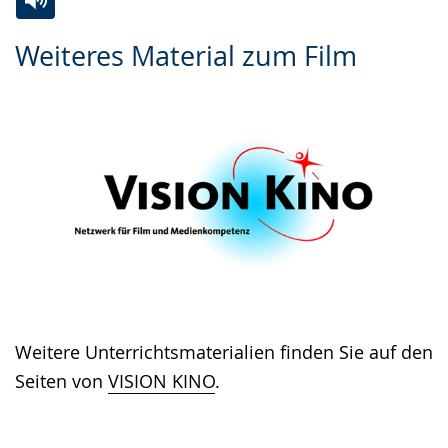
Zur
Aktiviere
Ein
Weiteres Material zum Film
Leichten
Audio-
Video
Sprache
Unterstützung.
in
wechseln.
Deutscher
Gebärdensprache
wird
angezeigt.
Weitere Unterrichtsmaterialien finden Sie auf den
Seiten von
VISION KINO
.