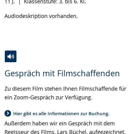
11 J. | Klassenstufe: 3. bis 6. Kl.
Audiodeskription vorhanden.
Zur
Aktiviere
Ein
Gespräch mit Filmschaffenden
Leichten
Audio-
Video
Sprache
Unterstützung.
in
Zu diesem Film stehen Ihnen Filmschaffende für
wechseln.
Deutscher
ein Zoom-Gespräch zur Verfügung.
Gebärdensprache
wird
Hier gibt es alle Informationen zur Buchung.
angezeigt.
Außerdem haben wir ein Gespräch mit dem
Regisseur des Films, Lars Büchel, aufgezeichnet.