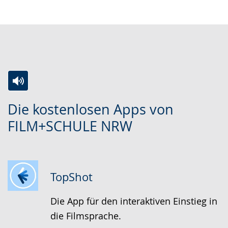
Zur
Aktiviere
Ein
Die kostenlosen Apps von
Leichten
Audio-
Video
FILM+SCHULE NRW
Sprache
Unterstützung.
in
wechseln.
Deutscher
Gebärdensprache
wird
TopShot
angezeigt.
Die App für den interaktiven Einstieg in
die Filmsprache.