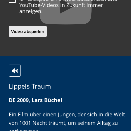
YouTube-Videos in Zukunft immer
anzeigen.
Video abspielen
Zur
Aktiviere
Ein
Lippels Traum
Leichten
Audio-
Video
Sprache
Unterstützung.
in
DE 2009, Lars Büchel
wechseln.
Deutscher
Gebärdensprache
Ein Film über einen Jungen, der sich in die Welt
wird
von 1001 Nacht träumt, um seinem Alltag zu