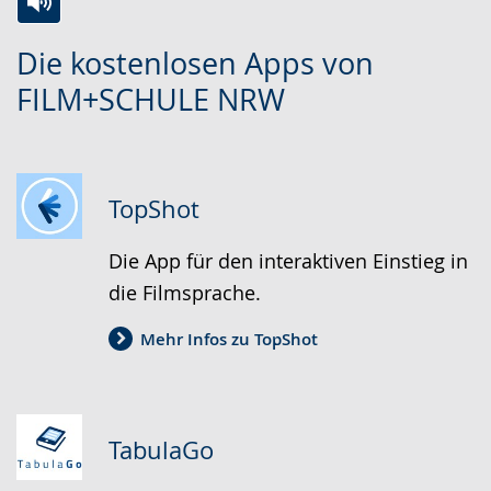
Zur
Aktiviere
Ein
Die kostenlosen Apps von
Leichten
Audio-
Video
FILM+SCHULE NRW
Sprache
Unterstützung.
in
wechseln.
Deutscher
Gebärdensprache
wird
TopShot
angezeigt.
Die App für den interaktiven Einstieg in
die Filmsprache.
Mehr Infos zu TopShot
TabulaGo