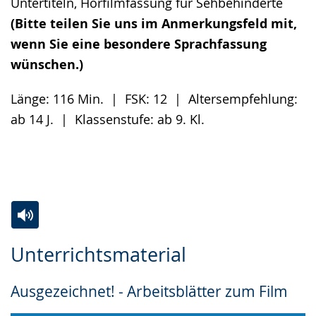
Untertiteln, Hörfilmfassung für Sehbehinderte
(Bitte teilen Sie uns im Anmerkungsfeld mit,
wenn Sie eine besondere Sprachfassung
wünschen.)
Länge: 116 Min. | FSK: 12 | Altersempfehlung:
ab 14 J. | Klassenstufe: ab 9. Kl.
Zur
Aktiviere
Ein
Unterrichtsmaterial
Leichten
Audio-
Video
Sprache
Unterstützung.
in
Ausgezeichnet! - Arbeitsblätter zum Film
wechseln.
Deutscher