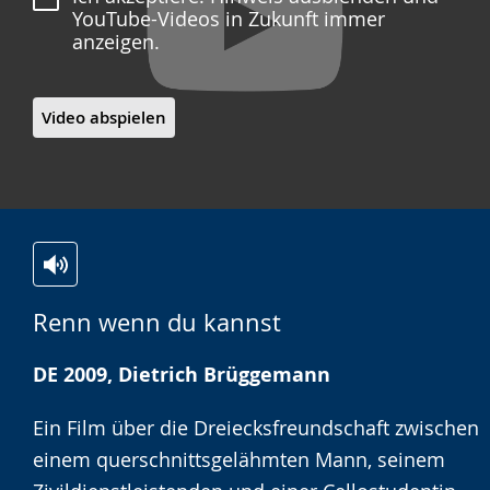
YouTube-Videos in Zukunft immer
anzeigen.
Video abspielen
Zur
Aktiviere
Ein
Renn wenn du kannst
Leichten
Audio-
Video
Sprache
Unterstützung.
in
DE 2009, Dietrich Brüggemann
wechseln.
Deutscher
Gebärdensprache
Ein Film über die Dreiecksfreundschaft zwischen
wird
einem querschnittsgelähmten Mann, seinem