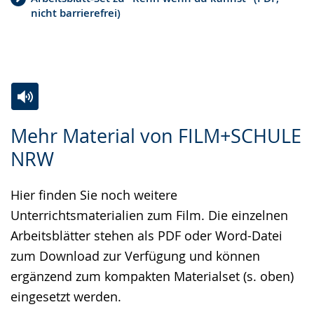
nicht barrierefrei)
Zur
Aktiviere
Ein
Mehr Material von FILM+SCHULE
Leichten
Audio-
Video
NRW
Sprache
Unterstützung.
in
wechseln.
Deutscher
Hier finden Sie noch weitere
Gebärdensprache
Unterrichtsmaterialien zum Film. Die einzelnen
wird
Arbeitsblätter stehen als PDF oder Word-Datei
angezeigt.
zum Download zur Verfügung und können
ergänzend zum kompakten Materialset (s. oben)
eingesetzt werden.