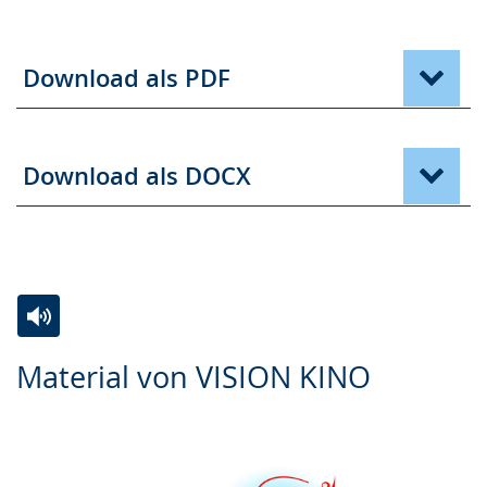
Download als PDF
Download als DOCX
Zur
Aktiviere
Ein
Material von VISION KINO
Leichten
Audio-
Video
Sprache
Unterstützung.
in
wechseln.
Deutscher
Gebärdensprache