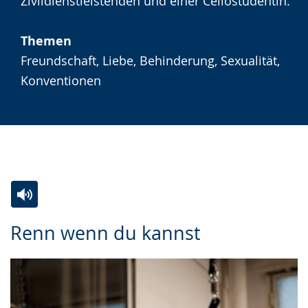
angezeigt.
Zivildienstleistenden und einer Cellostudentin.
Themen
Freundschaft, Liebe, Behinderung, Sexualität,
Konventionen
Zur
Aktiviere
Ein
Renn wenn du kannst
Leichten
Audio-
Video
Sprache
Unterstützung.
in
wechseln.
Deutscher
Gebärdensprache