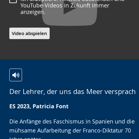
YouTube-Videos in Zukunft immer
anzeigen.
Video abspielen
Zur
Aktiviere
Ein
Der Lehrer, der uns das Meer versprach
Leichten
Audio-
Video
Sprache
Unterstützung.
in
ES 2023, Patricia Font
wechseln.
Deutscher
Gebärdensprache
Die Anfänge des Faschismus in Spanien und die
wird
mühsame Aufarbeitung der Franco-Diktatur 70