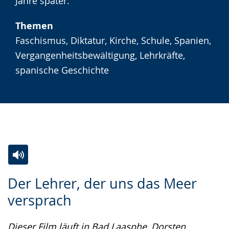
angezeigt.
Jahre später.
Themen
Faschismus, Diktatur, Kirche, Schule, Spanien,
Vergangenheitsbewältigung, Lehrkräfte,
spanische Geschichte
Zur
Aktiviere
Ein
Der Lehrer, der uns das Meer
Leichten
Audio-
Video
versprach
Sprache
Unterstützung.
in
wechseln.
Deutscher
Dieser Film läuft in Bad Laasphe, Dorsten,