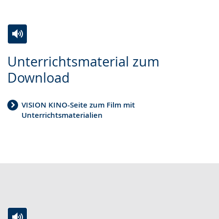
Zur
Aktiviere
Ein
Unterrichtsmaterial zum
Leichten
Audio-
Video
Download
Sprache
Unterstützung.
in
wechseln.
Deutscher
VISION KINO-Seite zum Film mit
Gebärdensprache
Unterrichtsmaterialien
wird
angezeigt.