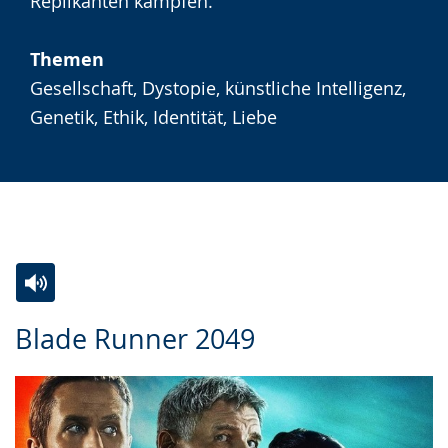
angezeigt.
Replikanten kämpfen.
Themen
Gesellschaft, Dystopie, künstliche Intelligenz,
Genetik, Ethik, Identität, Liebe
Zur
Aktiviere
Ein
Blade Runner 2049
Leichten
Audio-
Video
Sprache
Unterstützung.
in
wechseln.
Deutscher
Gebärdensprache