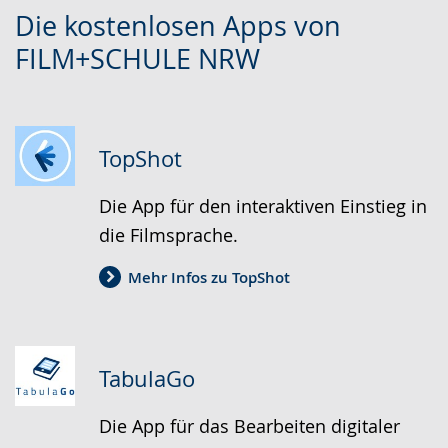
Zur
Aktiviere
Ein
Die kostenlosen Apps von
Leichten
Audio-
Video
FILM+SCHULE NRW
Sprache
Unterstützung.
in
wechseln.
Deutscher
Gebärdensprache
wird
TopShot
angezeigt.
Die App für den interaktiven Einstieg in
die Filmsprache.
Mehr Infos zu TopShot
TabulaGo
Die App für das Bearbeiten digitaler