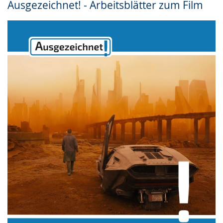
Ausgezeichnet! - Arbeitsblätter zum Film
wechseln.
Deutscher
Gebärdensprache
wird
angezeigt.