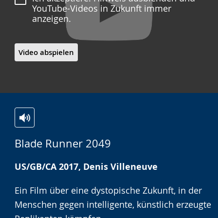
YouTube-Videos in Zukunft immer
anzeigen.
Video abspielen
Zur
Aktiviere
Ein
Blade Runner 2049
Leichten
Audio-
Video
Sprache
Unterstützung.
in
US/GB/CA 2017, Denis Villeneuve
wechseln.
Deutscher
Gebärdensprache
Ein Film über eine dystopische Zukunft, in der
wird
Menschen gegen intelligente, künstlich erzeugte