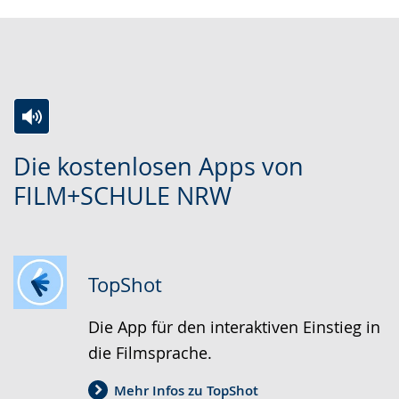
Zur
Aktiviere
Ein
Die kostenlosen Apps von
Leichten
Audio-
Video
FILM+SCHULE NRW
Sprache
Unterstützung.
in
wechseln.
Deutscher
Gebärdensprache
wird
TopShot
angezeigt.
Die App für den interaktiven Einstieg in
die Filmsprache.
Mehr Infos zu TopShot