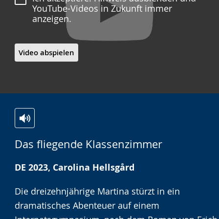
YouTube-Videos in Zukunft immer
anzeigen.
Video abspielen
Zur
Aktiviere
Ein
Das fliegende Klassenzimmer
Leichten
Audio-
Video
Sprache
Unterstützung.
in
DE 2023, Carolina Hellsgård
wechseln.
Deutscher
Gebärdensprache
Die dreizehnjährige Martina stürzt in ein
wird
dramatisches Abenteuer auf einem