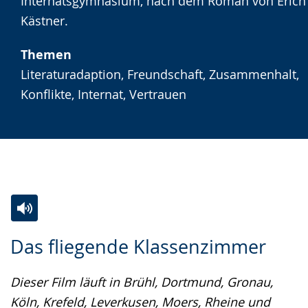
angezeigt.
Internatsgymnasium, nach dem Roman von Erich
Kästner.
Themen
Literaturadaption, Freundschaft, Zusammenhalt,
Konflikte, Internat, Vertrauen
Zur
Aktiviere
Ein
Das fliegende Klassenzimmer
Leichten
Audio-
Video
Sprache
Unterstützung.
in
Dieser Film läuft in Brühl, Dortmund, Gronau,
wechseln.
Deutscher
Köln, Krefeld, Leverkusen, Moers, Rheine und