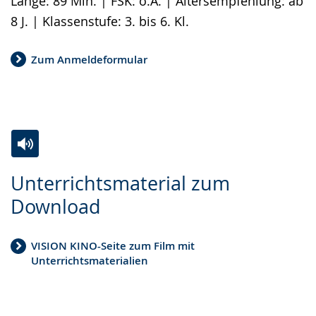
Länge: 89 Min. | FSK: o.A. | Altersempfehlung: ab
8 J. | Klassenstufe: 3. bis 6. Kl.
Zum Anmeldeformular
Zur
Aktiviere
Ein
Unterrichtsmaterial zum
Leichten
Audio-
Video
Download
Sprache
Unterstützung.
in
wechseln.
Deutscher
VISION KINO-Seite zum Film mit
Gebärdensprache
Unterrichtsmaterialien
wird
angezeigt.